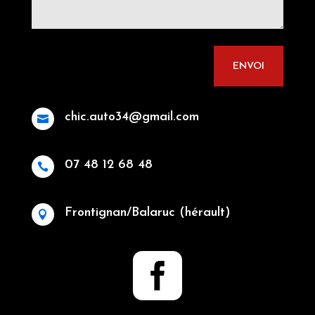
ENVOI
chic.auto34@gmail.com

07 48 12 68 48

Frontignan/Balaruc (hérault)

