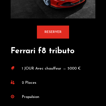
RESERVER
Ferrari f8 tributo

1 JOUR Avec chauffeur → 5000 €

2 Places

Propulsion